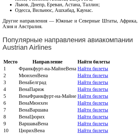
Львов, Днепр, Ереван, Астана, Таллин;
Одесса, Вильнюс, Ашхабад, Каунас.
Другие направления — Южные и Северные Штаты, Африка,
Азия и Австралия.
Популярные направления авиакомпании
Austrian Airlines
Место
Направление
Найти билеты
1
Франкфурт-на-Майне
Вена
Найти билеты
2
Мюнхен
Вена
Найти билеты
3
Вена
Белград
Найти билеты
4
Вена
Париж
Найти билеты
5
Вена
Франкфурт-на-Майне
Найти билеты
6
Вена
Мюнхен
Найти билеты
7
Вена
Варшава
Найти билеты
8
Вена
Цюрих
Найти билеты
9
Варшава
Вена
Найти билеты
10
Цюрих
Вена
Найти билеты