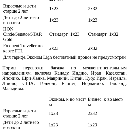
Взрослые и дети
1х23
2х32
старше 2 лет
Дети до 2-летнего
1х23
1х23
возраста
HON
Circle/Senator/STAR
Стандарт+1х23
Стандарт+1х32
Gold
Frequent Traveller по
2х23
2х32
карте FTL
Для тарифа Эконом Ligh бесплатный провоз не предусмотрен
Нормы перевозки багажа по межконтинентальным
направлениям, включая Канаду, Индию, Иран, Казахстан,
Японию, Шри-Ланка, Маврикий, Китай, Кубу, Ирак, Израиль,
Ливию, США, Гонконг, Египет, Иорданию, Таиланд,
Мальдивы.
Эконом, к-во мест/
Бизнес, к-во мест/
кг
кг
Взрослые и дети
1х23
2х32
старше 2 лет
Дети до 2-летнего
1х23
1х23
возраста