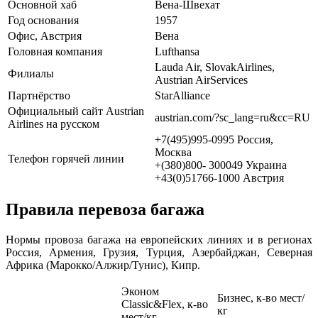
Основной хаб
Вена-Швехат
Год основания
1957
Офис, Австрия
Вена
Головная компания
Lufthansa
Lauda Air, SlovakAirlines,
Филиалы
Austrian AirServices
Партнёрство
StarAlliance
Официальный сайт Austrian
austrian.com/?sc_lang=ru&cc=RU
Airlines на русском
+7(495)995-0995 Россия,
Москва
Телефон горячей линии
+(380)800- 300049 Украина
+43(0)51766-1000 Австрия
Правила перевоза багажа
Нормы провоза багажа на европейских линиях и в регионах
Россия, Армения, Грузия, Турция, Азербайджан, Северная
Африка (Марокко/Алжир/Тунис), Кипр.
Эконом
Бизнес, к-во мест/
Classic&Flex, к-во
кг
мест/кг