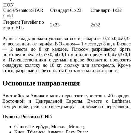
HON
Circle/Senator/STAR
Стандарт+1х23
Стандарт+1х32
Gold
Frequent Traveller по
2х23
2х32
карте FTL
Ручная кладь должна укладываться в габариты 0,55х0,4х0,32
м, вес зависит от тарифа. В Эконом— 1 место до 8 кг, в Бизнес
— 2 места до 8 кг каждое. Плюсом разрешается брать
портплед в чехле 0,57х0,54х0,15 м и один предмет 0,4х0,3х0,1
м. Путешественники с детьми вправе бесплатно провозить
складную коляску до 10 кг, люльку или автокресло. Кроме
этого, разрешается без оплаты брать костыли или трость.
Основные направления
Австрийская Авиакомпания перевозит туристов в 40 городов
Восточной и Центральной Европы. Вместе с Lufthansa
осуществляет рейсы по всему миру — прямые и с пересадкой.
Пункты России и СНГ:
Санкт-Петербург, Москва, Минск;
Киев, Тбилиси, Алматы, Баку, Рига;