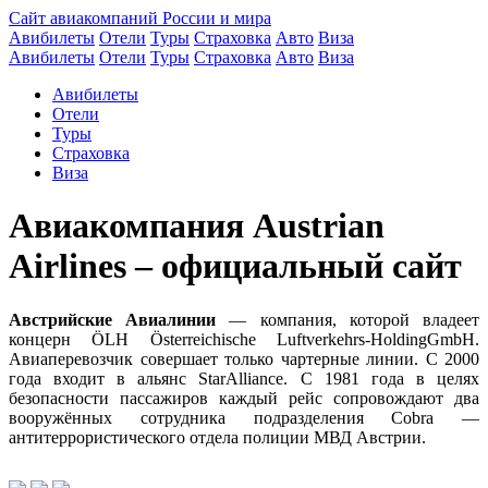
Сайт авиакомпаний России и мира
Авибилеты
Отели
Туры
Страховка
Авто
Виза
Авибилеты
Отели
Туры
Страховка
Авто
Виза
Авибилеты
Отели
Туры
Страховка
Виза
Авиакомпания Austrian
Airlines – официальный сайт
Австрийские Авиалинии
— компания, которой владеет
концерн ÖLH Österreichische Luftverkehrs-HoldingGmbH.
Авиаперевозчик совершает только чартерные линии. С 2000
года входит в альянс StarAlliance. С 1981 года в целях
безопасности пассажиров каждый рейс сопровождают два
вооружённых сотрудника подразделения Cobra —
антитеррористического отдела полиции МВД Австрии.