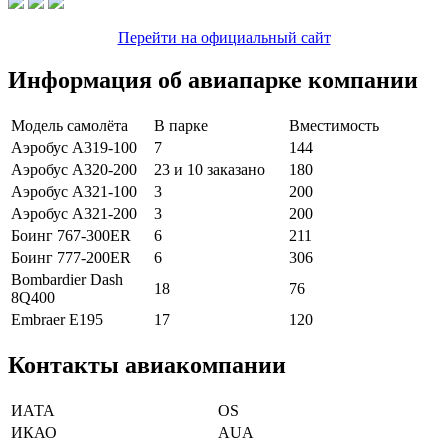
Перейти на официальный сайт
Информация об авиапарке компании
Модель самолёта
В парке
Вместимость
Аэробус А319-100
7
144
Аэробус А320-200
23 и 10 заказано
180
Аэробус А321-100
3
200
Аэробус А321-200
3
200
Боинг 767-300ER
6
211
Боинг 777-200ER
6
306
Bombardier Dash
18
76
8Q400
Embraer E195
17
120
Контакты авиакомпании
ИАТА
OS
ИКАО
AUA