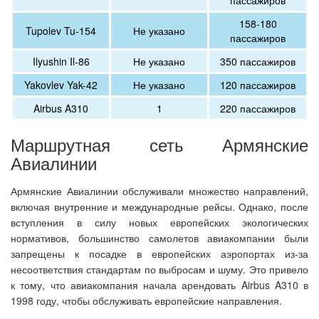
пассажиров
158-180
Tupolev Tu-154
Не указано
пассажиров
Ilyushin Il-86
Не указано
350 пассажиров
Yakovlev Yak-42
Не указано
120 пассажиров
Airbus A310
1
220 пассажиров
Маршрутная сеть Армянские
Авиалинии
Армянские Авиалинии обслуживали множество направлений,
включая внутренние и международные рейсы. Однако, после
вступления в силу новых европейских экологических
нормативов, большинство самолетов авиакомпании были
запрещены к посадке в европейских аэропортах из-за
несоответствия стандартам по выбросам и шуму. Это привело
к тому, что авиакомпания начала арендовать Airbus A310 в
1998 году, чтобы обслуживать европейские направления.