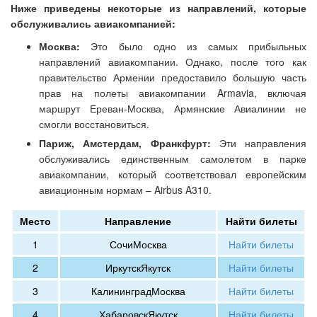
Ниже приведены некоторые из направлений, которые
обслуживались авиакомпанией:
Москва:
Это было одно из самых прибыльных
направлений авиакомпании. Однако, после того как
правительство Армении предоставило большую часть
прав на полеты авиакомпании Armavia, включая
маршрут Ереван-Москва, Армянские Авиалинии не
смогли восстановиться.
Париж, Амстердам, Франкфурт:
Эти направления
обслуживались единственным самолетом в парке
авиакомпании, который соответствовал европейским
авиационным нормам – Airbus A310.
Место
Направление
Найти билеты
1
Сочи
Москва
Найти билеты
2
Иркутск
Якутск
Найти билеты
3
Калининград
Москва
Найти билеты
4
Хабаровск
Якутск
Найти билеты