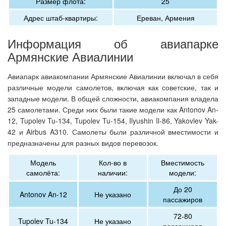
Размер флота:
25
Адрес штаб-квартиры:
Ереван, Армения
Информация об авиапарке
Армянские Авиалинии
Авиапарк авиакомпании Армянские Авиалинии включал в себя
различные модели самолетов, включая как советские, так и
западные модели. В общей сложности, авиакомпания владела
25 самолетами. Среди них были такие модели как Antonov An-
12, Tupolev Tu-134, Tupolev Tu-154, Ilyushin Il-86, Yakovlev Yak-
42 и Airbus A310. Самолеты были различной вместимости и
предназначены для разных видов перевозок.
Модель
Кол-во в
Вместимость
самолёта:
наличии:
модели:
До 20
Antonov An-12
Не указано
пассажиров
72-80
Tupolev Tu-134
Не указано