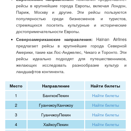
рейсы в крупнейшие города Европы, включая Лондон,
Париж, Москву и другие. Эти рейсы пользуются
популярностью среди бизнесменов и туристов,
стремящихся посетить культурные и исторические
достопримечательности Европы.
Североамериканские направления:
Hainan Airlines
предлагает рейсы в крупнейшие города Северной
Америки, такие как Лос-Анджелес, Чикаго и Торонто. Эти
рейсы идеально подходят для путешественников,
желающих исследовать разнообразие культур и
ландшафтов континента.
Место
Направление
Найти билеты
1
Бангкок
Пекин
Найти билеты
2
Гуанчжоу
Ханчжоу
Найти билеты
3
Гуанчжоу
Пекин
Найти билеты
4
Хайкоу
Пекин
Найти билеты