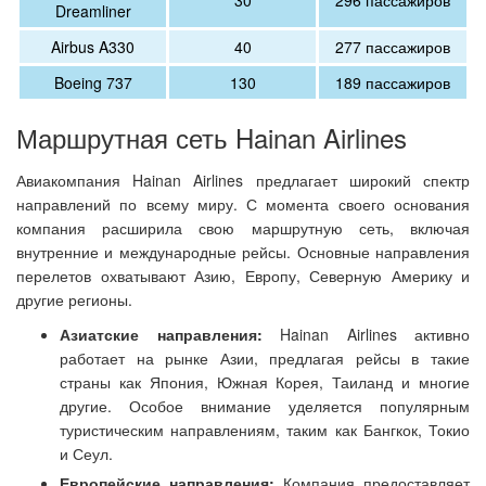
30
296 пассажиров
Dreamliner
Airbus A330
40
277 пассажиров
Boeing 737
130
189 пассажиров
Маршрутная сеть Hainan Airlines
Авиакомпания Hainan Airlines предлагает широкий спектр
направлений по всему миру. С момента своего основания
компания расширила свою маршрутную сеть, включая
внутренние и международные рейсы. Основные направления
перелетов охватывают Азию, Европу, Северную Америку и
другие регионы.
Азиатские направления:
Hainan Airlines активно
работает на рынке Азии, предлагая рейсы в такие
страны как Япония, Южная Корея, Таиланд и многие
другие. Особое внимание уделяется популярным
туристическим направлениям, таким как Бангкок, Токио
и Сеул.
Европейские направления:
Компания предоставляет