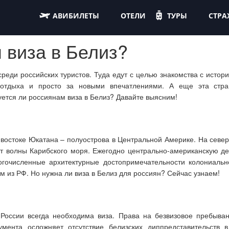
АВИБИЛЕТЫ
ОТЕЛИ
ТУРЫ
СТРА
 виза в Белиз?
реди российских туристов. Туда едут с целью знакомства с истор
отдыха и просто за новыми впечатлениями. А еще эта стр
уется ли россиянам виза в Белиз? Давайте выясним!
востоке Юкатана – полуострова в Центральной Америке. На севере 
 волны Карибского моря. Ежегодно центрально-американскую де
огочисленные архитектурные достопримечательности колониальн
ям из РФ. Но нужна ли виза в Белиз для россиян? Сейчас узнаем!
России всегда необходима виза. Права на безвизовое пребыва
умента осложняет отсутствие белизских диппредставительств 