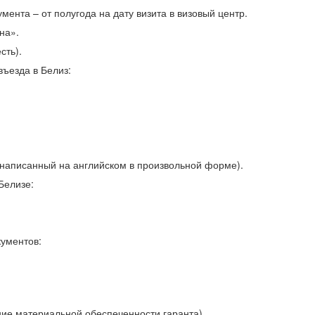
мента – от полугода на дату визита в визовый центр.
на».
сть).
ъезда в Белиз:
(написанный на английском в произвольной форме).
Белизе:
кументов:
ие материальной обеспеченности гаранта).