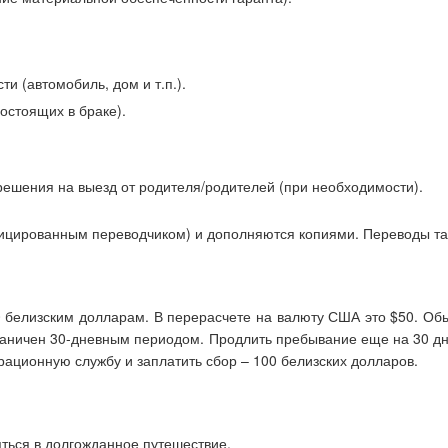
и (автомобиль, дом и т.п.).
состоящих в браке).
решения на выезд от родителя/родителей (при необходимости).
ицированным переводчиком) и дополняются копиями. Переводы так
белизским долларам. В перерасчете на валюту США это $50. Обыч
граничен 30-дневным периодом. Продлить пребывание еще на 30 д
рационную службу и заплатить сбор – 100 белизских долларов.
яться в долгожданное путешествие.