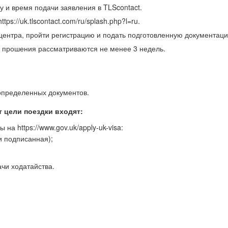
ту и время подачи заявления в TLScontact.
ps://uk.tlscontact.com/ru/splash.php?l=ru.
 центра, пройти регистрацию и подать подготовленную документац
 прошения рассматриваются не менее 3 недель.
 определенных документов.
т цели поездки входят:
на https://www.gov.uk/apply-uk-visa:
и подписанная);
чи ходатайства.