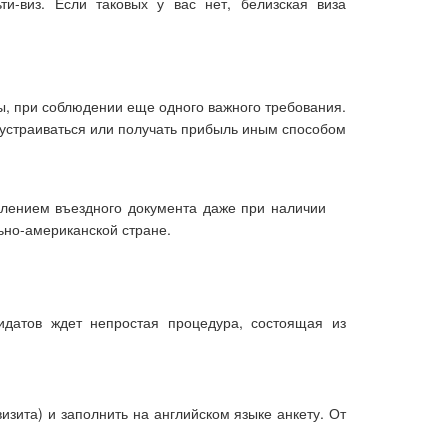
и-виз. Если таковых у вас нет, белизская виза
ы, при соблюдении еще одного важного требования.
доустраиваться или получать прибыль иным способом
млением въездного документа даже при наличии
ьно-американской стране.
идатов ждет непростая процедура, состоящая из
визита) и заполнить на английском языке анкету. От