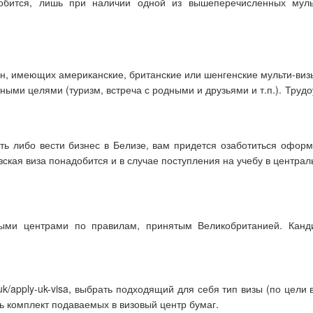
добится, лишь при наличии одной из вышеперечисленных мульт
ян, имеющих американские, британские или шенгенские мульти-виз
ными целями (туризм, встреча с родными и друзьями и т.п.). Тру
ть либо вести бизнес в Белизе, вам придется озаботиться офор
ская виза понадобится и в случае поступления на учебу в централ
ыми центрами по правилам, принятым Великобританией. Канд
.uk/apply-uk-visa, выбрать подходящий для себя тип визы (по цели 
ь комплект подаваемых в визовый центр бумаг.