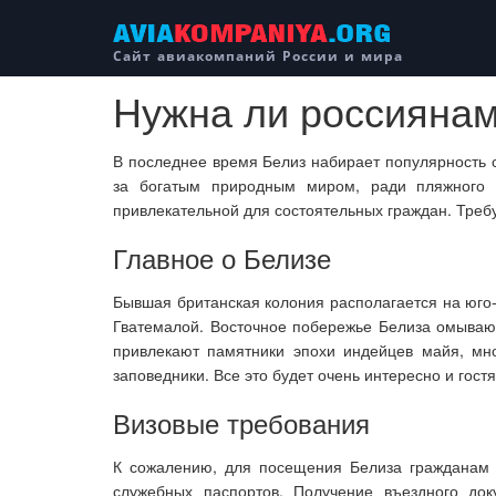
Сайт авиакомпаний России и мира
Нужна ли россиянам
В последнее время Белиз набирает популярность с
за богатым природным миром, ради пляжного 
привлекательной для состоятельных граждан. Треб
Главное о Белизе
Бывшая британская колония располагается на юго-
Гватемалой. Восточное побережье Белиза омывают
привлекают памятники эпохи индейцев майя, мн
заповедники. Все это будет очень интересно и гост
Визовые требования
К сожалению, для посещения Белиза гражданам 
служебных паспортов. Получение въездного док