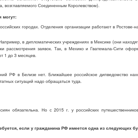
ва, возглавляемого Соединенным Королевством).
 могут:
российских городах. Отделения организации работают в Ростове-н
 Например, в дипломатических учреждениях в Мексике (они находя
роки рассмотрения заявок. Так, в Мехико и Гватемала-Сити офо
т 1 до 3 месяцев.
ений РФ в Белизе нет. Ближайшее российское дипведомство нах
штатных ситуаций надо обращаться туда.
иян обязательна. Но с 2015 г. у российских путешественников
буется, если у гражданина РФ имеется одна из следующих бу