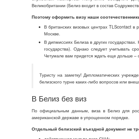
Великобритании (Белиз входит в состав Содружест
Поэтому оформить визу наши соотечественники
В британских визовых центрах TLScontact в 
Москве.
В дипмиссиях Белиза в других государствах.
государства). Однако следует учитывать с
Четумале вам придется ждать еще дольше – о
Туристу на заметку! Дипломатических учрежд
белизского турне каких-либо вопросов или вне
В Белиз без виз
По официальным данным, виза в Белиз для росс
американской державе в упрощенном порядке.
Отдельный белизский въездной документ не тре
действующая мульти-виза США;