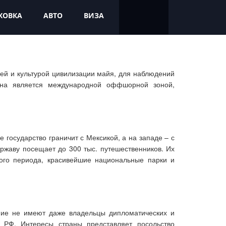
ХОВКА
АВТО
ВИЗА
ией и культурой цивилизации майя, для наблюдений
ана является международной оффшорной зоной,
государство граничит с Мексикой, а на западе – с
ржаву посещает до 300 тыс. путешественников. Их
ого периода, красивейшие национальные парки и
ние не имеют даже владельцы дипломатических и
в РФ. Интересы страны представляет посольство