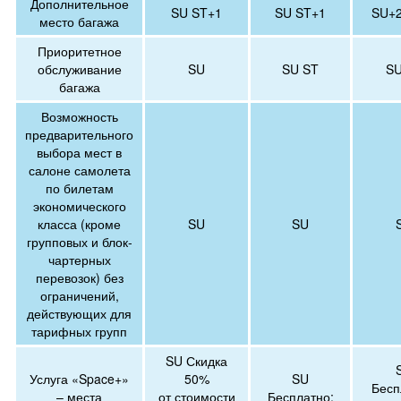
Дополнительное
SU ST+1
SU ST+1
SU+2
место багажа
Приоритетное
обслуживание
SU
SU ST
SU
багажа
Возможность
предварительного
выбора мест в
салоне самолета
по билетам
экономического
класса (кроме
SU
SU
групповых и блок-
чартерных
перевозок) без
ограничений,
действующих для
тарифных групп
SU Скидка
Услуга «Space+»
50%
SU
Бесп
– места
от стоимости
Бесплатно;