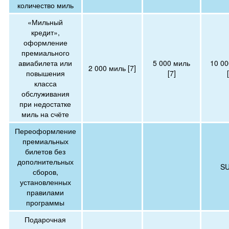
количество миль
«Мильный
кредит»,
оформление
премиального
авиабилета или
5 000 миль
10 00
2 000 миль [7]
повышения
[7]
класса
обслуживания
при недостатке
миль на счёте
Переоформление
премиальных
билетов без
дополнительных
SU
сборов,
установленных
правилами
программы
Подарочная