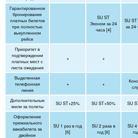
Гарантированное
бронирование
SU ST
платных билетов
SU ST
Эконом за 24
при полностью
за 24 
часа [4]
выкупленном
рейсе
Приоритет в
подтверждении
+
+
платных мест с
листа ожидания
Выделенная
Конс
телефонная
+
+
сл
линия
Дополнительные
SU ST+25%
SU ST+50%
SU S
мили за полеты
Оформление
премиального
SU 1 раз в год
SU 2 раза в
SU 4
авиабилета за
[6]
год [6]
го
двойное