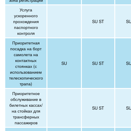
зона регистрации
Услуга
ускоренного
прохождения
SU ST
SU
паспортного
контроля
Приоритетная
посадка на борт
самолета на
контактных
SU
SU ST
SU
стоянках (с
использованием
телескопического
трапа)
Приоритетное
обслуживание в
билетных кассах/
SU ST
SU
на стойках для
трансферных
пассажиров