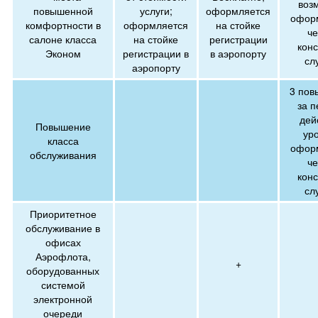
воз
повышенной
услуги;
оформляется
офор
комфортности в
оформляется
на стойке
че
салоне класса
на стойке
регистрации
конс
Эконом
регистрации в
в аэропорту
сл
аэропорту
3 пов
за п
дей
Повышение
уро
класса
офор
обслуживания
че
конс
сл
Приоритетное
обслуживание в
офисах
Аэрофлота,
+
оборудованных
системой
электронной
очереди