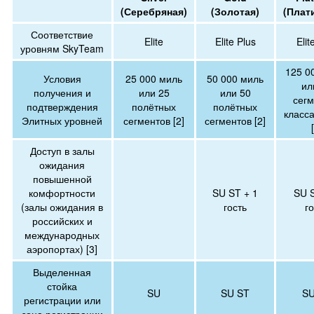
(Серебряная)
(Золотая)
(Плат
Соответствие
Elite
Elite Plus
Elit
уровням SkyTeam
125 0
Условия
25 000 миль
50 000 миль
ил
получения и
или 25
или 50
сегм
подтверждения
полётных
полётных
класса
Элитных уровней
сегментов [2]
сегментов [2]
Доступ в залы
ожидания
повышенной
комфортности
SU ST + 1
SU S
(залы ожидания в
гость
г
российских и
международных
аэропортах) [3]
Выделенная
стойка
SU
SU ST
SU
регистрации или