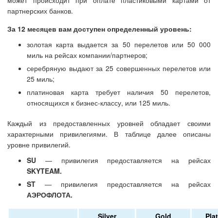
может происходит при оплате пластиковыми картами от
партнерских банков.
За 12 месяцев вам доступен определенный уровень:
золотая карта выдается за 50 перелетов или 50 000
миль на рейсах компании/партнеров;
серебряную выдают за 25 совершенных перелетов или
25 миль;
платиновая карта требует наличия 50 перелетов,
относящихся к бизнес-классу, или 125 миль.
Каждый из предоставленных уровней обладает своими
характерными привилегиями. В таблице далее описаны
уровне привилегий.
SU
— привилегия предоставляется на рейсах
SKYTEAM.
ST
— привилегия предоставляется на рейсах
АЭРОФЛОТА.
Silver
Gold
Pla