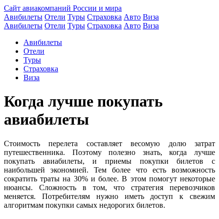
Сайт авиакомпаний России и мира
Авибилеты
Отели
Туры
Страховка
Авто
Виза
Авибилеты
Отели
Туры
Страховка
Авто
Виза
Авибилеты
Отели
Туры
Страховка
Виза
Когда лучше покупать
авиабилеты
Стоимость перелета составляет весомую долю затрат
путешественника. Поэтому полезно знать, когда лучше
покупать авиабилеты, и приемы покупки билетов с
наибольшей экономией. Тем более что есть возможность
сократить траты на 30% и более. В этом помогут некоторые
нюансы. Сложность в том, что стратегия перевозчиков
меняется. Потребителям нужно иметь доступ к свежим
алгоритмам покупки самых недорогих билетов.